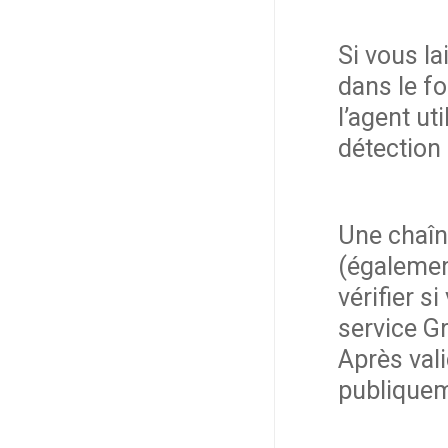
Si vous l
dans le f
l’agent ut
détection
Une chaîn
(égalemen
vérifier s
service Gr
Après vali
publiquem