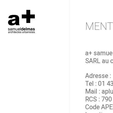
Skip
to
main
content
MENT
a+ samuel
SARL au c
Adresse :
Tel : 01 4
Mail : ap
RCS : 790
Code APE