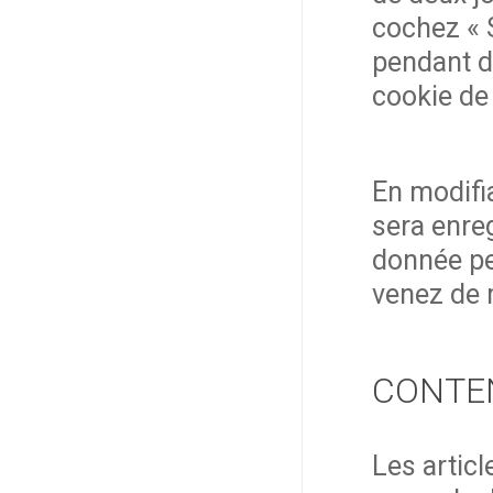
cochez « 
pendant d
cookie de
En modifi
sera enre
donnée per
venez de m
CONTEN
Les articl