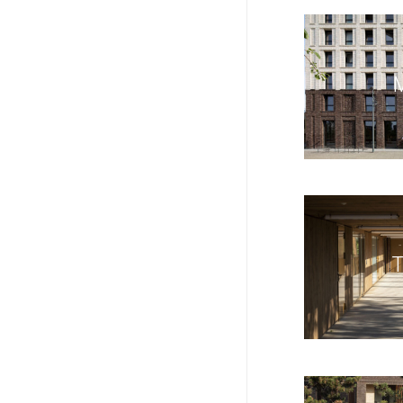
MIA
TOR
VES