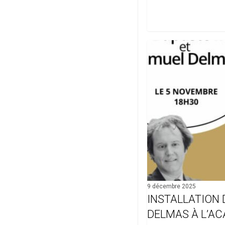
Installation
de
Samuel
Delmas
à
l’Académie
d’Architecture
9 décembre 2025
INSTALLATION
DELMAS À L’A