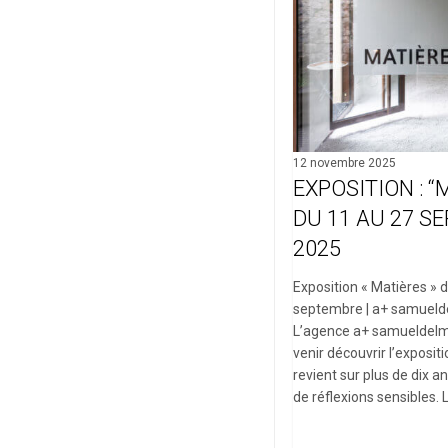
septembre
2025
12 novembre 2025
EXPOSITION : “
DU 11 AU 27 S
2025
Exposition « Matières » 
septembre | a+ samueld
L’agence a+ samueldelma
venir découvrir l’exposit
revient sur plus de dix a
de réflexions sensibles. 