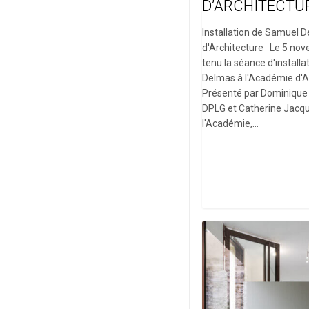
D’ARCHITECTU
Installation de Samuel 
d'Architecture Le 5 nov
tenu la séance d'install
Delmas à l'Académie d'A
Présenté par Dominique 
DPLG et Catherine Jacqu
l'Académie,…
Exposition :
“Matières”,
du
11
au
27