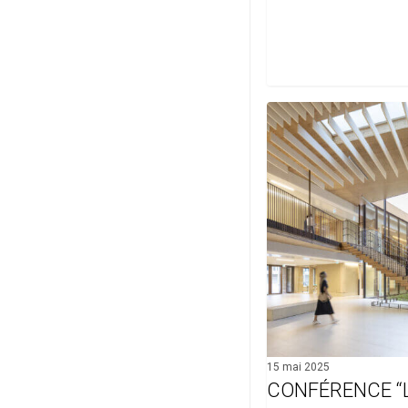
Conférence
“Le
bois
pour
construire
mieux”
15 mai 2025
CONFÉRENCE “L