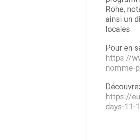
Rohe, not
ainsi un d
locales.
Pour en sa
https://
nomme-pr
Découvre
https://
days-11-