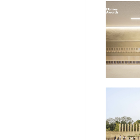
Retouches_mie_
CMA_a+_T.V_04_
haute_300dpi