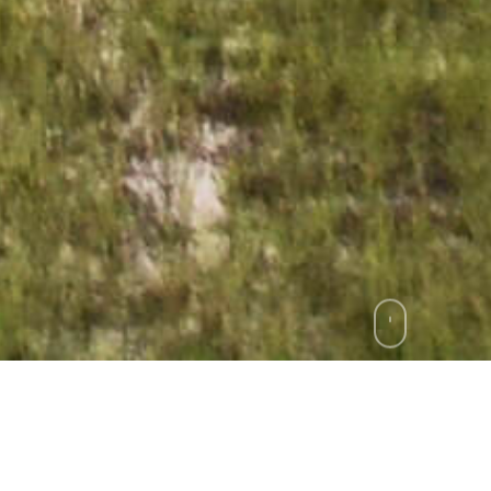
agence paris
agence lyon
rue du retrait Paris XX
63 route de vienne Lyon VII