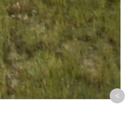
© 2025 a+ samueldelmas architectes
- mentions légales -
Share