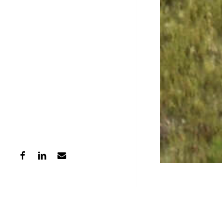
37 
facebook
linkedin
email