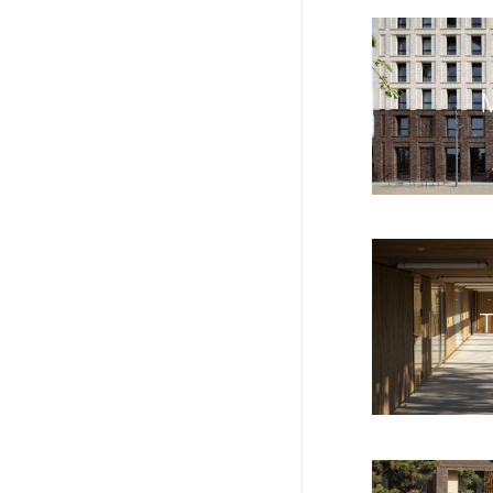
MIA
TOR
VES