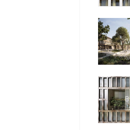
VGS
B1B4
B