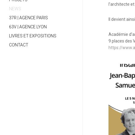
l’architecte 
NEWS
37R | AGENCE PARIS
Il devient ains
63V | AGENCE LYON
Académie d’ar
LIVRES ET EXPOSITIONS
9 places des 
CONTACT
https://www.a
17623555648