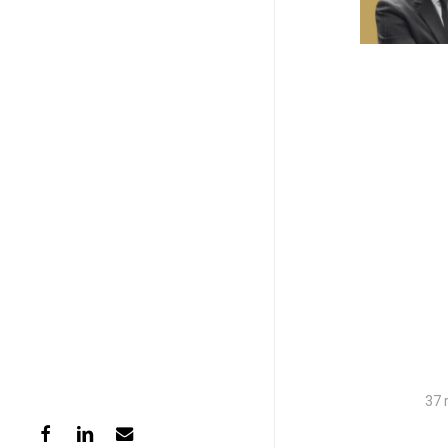
37 
facebook
linkedin
email