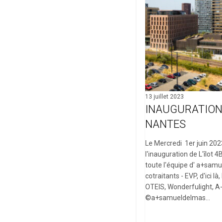
13 juillet 2023
INAUGURATION 
NANTES
Le Mercredi 1er juin 202
l'inauguration de L'îlot 
toute l'équipe d' a+sam
cotraitants - EVP, d'ici l
OTEIS, Wonderfulight, A
©a+samueldelmas…