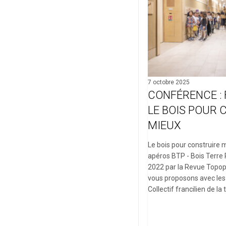
bois
pour
construire
mieux
7 octobre 2025
CONFÉRENCE : F
LE BOIS POUR
MIEUX
Le bois pour construire 
apéros BTP - Bois Terre Pa
2022 par la Revue Topoph
vous proposons avec les Co
Collectif francilien de la