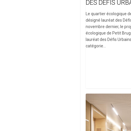
DES DÉFIS URB
Le quartier écologique d
désigné lauréat des Défi
novembre dernier, le proj
écologique de Petit Brug
lauréat des Défis Urbain
catégorie…
Conférence :
Faire
|
REX
–
Le